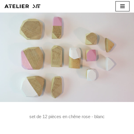
Aller
au
contenu
set de 12 pièces en chêne rose - blanc