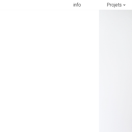
info
Projets
Aller
au
contenu
sif